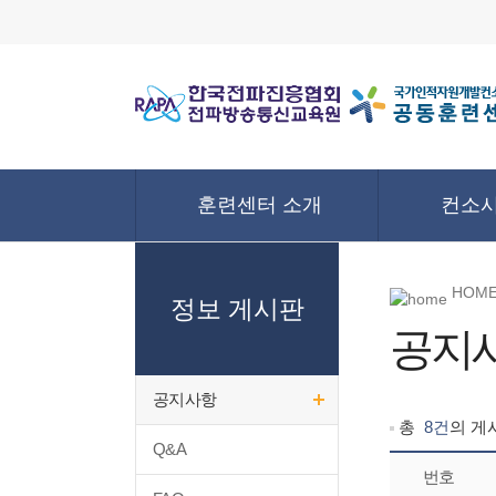
훈련센터 소개
컨소시
HOME
정보 게시판
공지
공지사항
총
8건
의 게
Q&A
번호