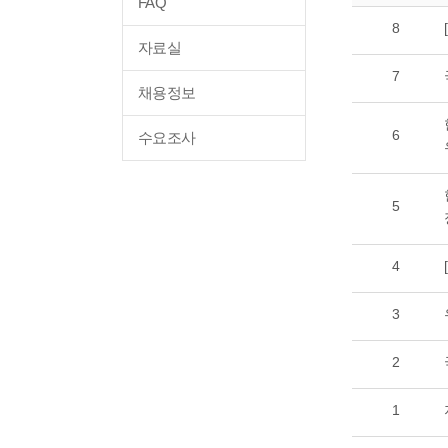
FAQ
8
자료실
7
채용정보
6
수요조사
5
4
3
2
1