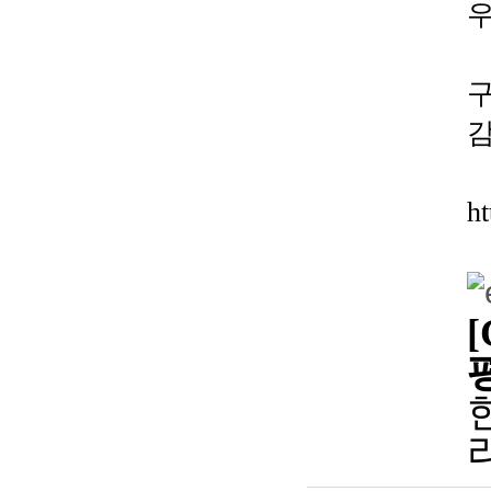
우
구
h