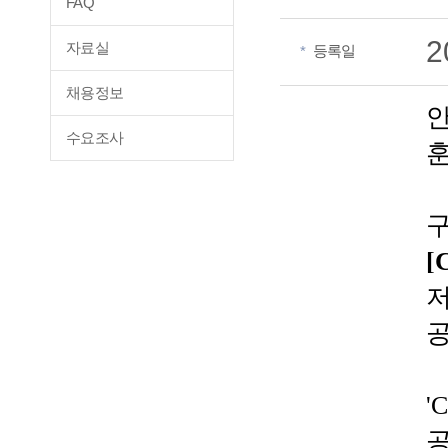
FAQ
2
자료실
등록일
*
채용정보
수요조사
구
[
'