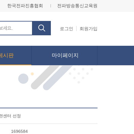
한국전파진흥협회
전파방송통신교육원
ㅣ
로그인
회원가입
게시판
마이페이지
련센터 선정
1696584