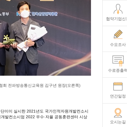
협약기업신
수요조사
수료증출
흥협회 전파방송통신교육원 김구년 원장(오른쪽)
연간일정
단이이 실시한 2021년도 국가인적자원개발컨소시
원개발컨소시엄 2022 우수·자율 공동훈련센터 시상
오시는길