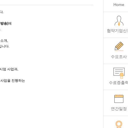
Home
다.
방송]
에
.
협약기업신
 소개,
입니다.
수요조사
시엄 사업과,
원사업을 진행하는
수료증출
연간일정