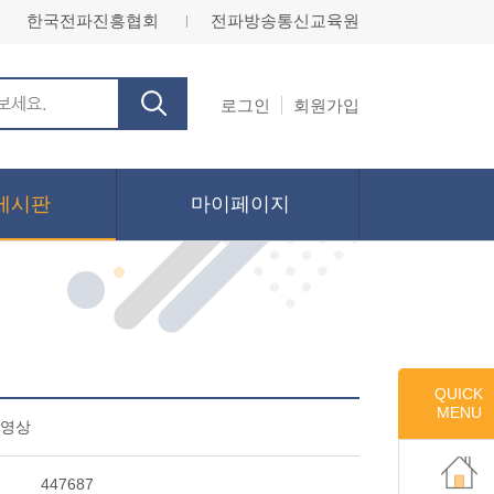
한국전파진흥협회
전파방송통신교육원
ㅣ
로그인
회원가입
게시판
마이페이지
QUICK
MENU
 영상
447687