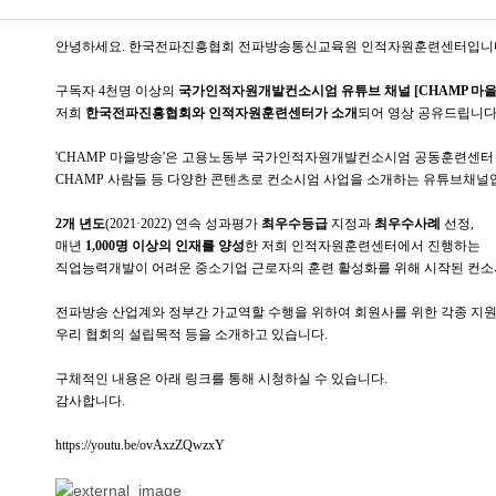
안녕하세요. 한국전파진흥협회 전파방송통신교육원 인적자원훈련센터입니
구독자 4천명 이상의
국가인적자원개발컨소시엄 유튜브 채널 [CHAMP 마을
저희
한국전파진흥협회와 인적자원훈련센터가 소개
되어 영상 공유드립니다
'CHAMP 마을방송'은 고용노동부 국가인적자원개발컨소시엄 공동훈련센터
CHAMP 사람들 등 다양한 콘텐츠로 컨소시엄 사업을 소개하는 유튜브채널
2개 년도
(2021·2022) 연속 성과평가
최우수등급
지정과
최우수사례
선정,
매년
1,000명 이상의 인재를 양성
한 저희 인적자원훈련센터에서 진행하는
직업능력개발이 어려운 중소기업 근로자의 훈련 활성화를 위해 시작된 컨소
전파방송 산업계와 정부간 가교역할 수행을 위하여 회원사를 위한 각종 지
우리 협회의 설립목적 등을 소개하고 있습니다.
구체적인 내용은 아래 링크를 통해 시청하실 수 있습니다.
감사합니다.
https://youtu.be/ovAxzZQwzxY