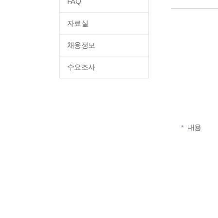
FAQ
자료실
채용정보
수요조사
내용
*