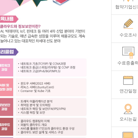
협약기업신
수요조사
수료증출
연간일정
오시는길