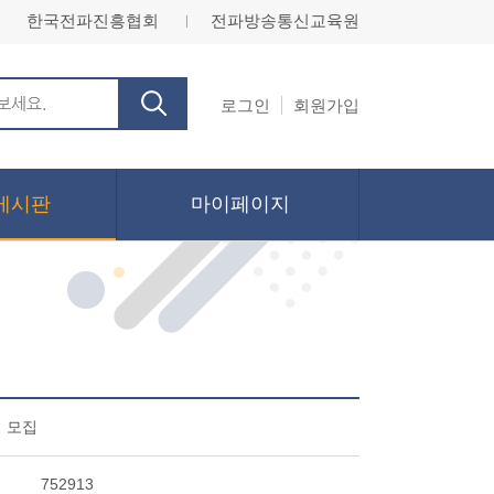
한국전파진흥협회
전파방송통신교육원
ㅣ
로그인
회원가입
게시판
마이페이지
 모집
752913