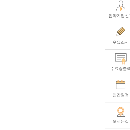
협약기업신
수요조사
수료증출
연간일정
오시는길