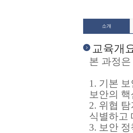
소개
교육개
본 과정은
1.
기본 보
보안의 핵
2.
위협 탐
식별하고 
3.
보안 정