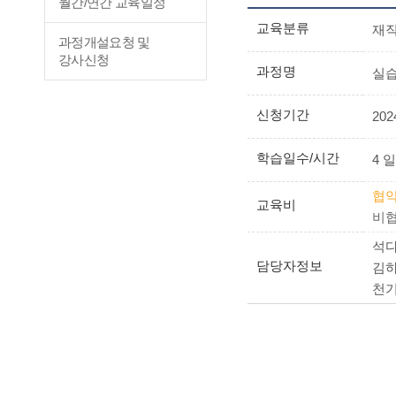
월간/연간 교육일정
교육분류
재
과정개설요청 및
강사신청
과정명
실습
신청기간
2024
학습일수/시간
4 일
협약
교육비
비협
석다은
담당자정보
김하영
천기범