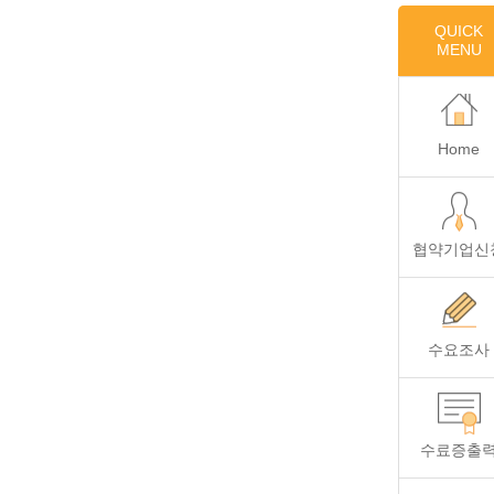
QUICK
MENU
Home
협약기업신
수요조사
수료증출