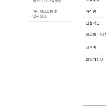
월간/연간 교육일정
과정개설요청 및
과정명
강사신청
신청기간
학습일수/시
교육비
담당자정보