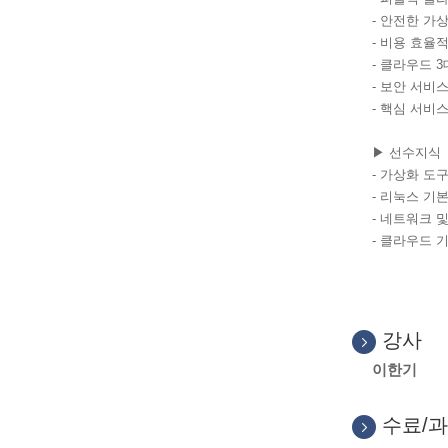
-
안전한 가상
-
비용 효율적
-
클라우드
3
-
보안 서비스
-
핵심 서비
▶ 선수지식
-
가상화 도구
-
리눅스 기본
-
네트워크 및
-
클라우드 기
강사
이한기
수료/과