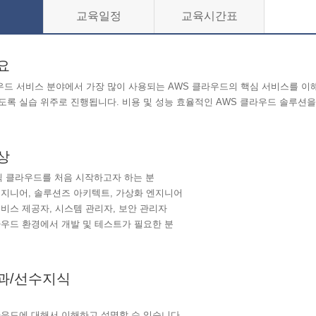
교육일정
교육시간표
요
우드 서비스 분야에서 가장 많이 사용되는
AWS
클라우드의 핵심 서비스를 이
있도록 실습 위주로 진행됩니다
.
비용 및 성능 효율적인
AWS
클라우드 솔루션을
상
 클라우드를 처음 시작하고자 하는 분
엔지니어
,
솔루션즈 아키텍트
,
가상화 엔지니어
서비스 제공자
,
시스템 관리자
,
보안 관리자
우드 환경에서 개발 및 테스트가 필요한 분
과/선수지식
우드에 대해서 이해하고 설명할 수 있습니다
.