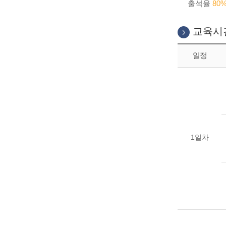
출석율
80
교육시
일정
1일차