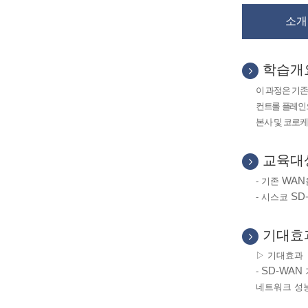
소개
학습개
이 과정은 기
컨트롤 플레인
본사 및 코로
교육대
WAN
-
기존
SD
-
시스코
기대효
▷ 기대효과
SD-WAN
-
네트워크 성