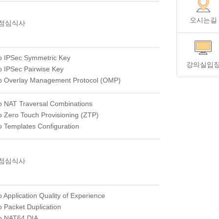
오시는길
점심식사
o IPSec Symmetric Key
강의실입
o IPSec Pairwise Key
o Overlay Management Protocol (OMP)
o NAT Traversal Combinations
o Zero Touch Provisioning (ZTP)
o Templates Configuration
점심식사
o Application Quality of Experience
o Packet Duplication
o NAT64 DIA