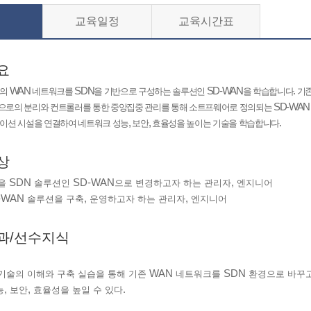
교육일정
교육시간표
요
WAN
SDN
SD-WAN
.
존의
네트워크를
을 기반으로 구성하는 솔루션인
을 학습합니다
기
SD-WA
으로의 분리와 컨트롤러를 통한 중앙집중 관리를 통해 소트프웨어로 정의되는
,
,
.
케이션 시설을 연결하여 네트워크 성능
보안
효율성을 높이는 기술을 학습합니다
상
SDN
SD-WAN
,
을
솔루션인
으로 변경하고자 하는 관리자
엔지니어
-WAN
,
,
솔루션을 구축
운영하고자 하는 관리자
엔지니어
과/선수지식
WAN
SDN
기술의 이해와 구축 실습을 통해 기존
네트워크를
환경으로 바꾸고
,
,
.
능
보안
효율성을 높일 수 있다