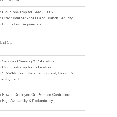
o Cloud onRamp for SaaS / IaaS
o Direct Internet Access and Branch Security
o End to End Segmentation
점심식사
o Services Chaining & Colocation
o Cloud onRamp for Colocation
o SD-WAN Controllers Component, Design &
Deployment
o How to Deployed On-Premise Controllers
o High Availability & Redundancy