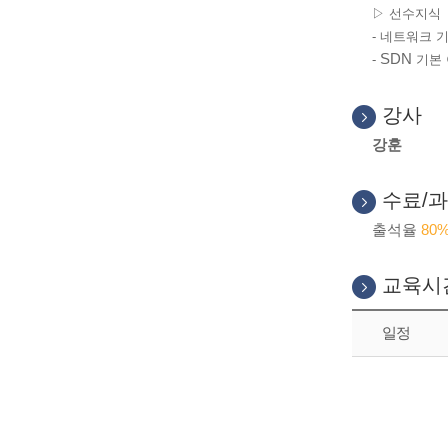
▷ 선수지식
-
네트워크 
SDN
-
기본
강사
강훈
수료/과
출석율
80
교육시
일정