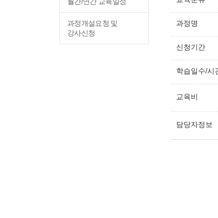
월간/연간 교육일정
과정개설요청 및
과정명
강사신청
신청기간
학습일수/시
교육비
담당자정보