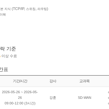
(TCP/IP,
,
)
기본 지식
스위칭
라우팅
 이해
락 기준
%
이상 수료
간표
기간/시간
강사
교과목
2026-05-26 ~ 2026-05-
26
강훈
SD-WAN
09:00-12:00 (3시간)