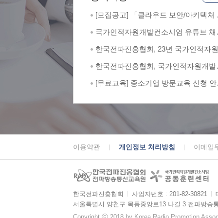
[모집공고] 「클라우드 보안/아키텍처 
문가 양성 과정」 교육생 모집
국가인적자원개발컨소시엄 유튜브 채
한국전파진흥협회 소개 영상
한국전파진흥협회, 23년 국가인적자
발컨소시엄 최우수훈련기관 및 최우
한국전파진흥협회, 국가인적자원개발
례 2관왕
소시엄서 최우수 공동훈련센터 선정
[무료교육] 중소기업 방문교육 신청 안
(상시모집)
이용약관
개인정보 처리방침
이메일
한국전파진흥협회
ㅣ
사업자번호 : 201-82-30821
ㅣ
서울특별시 양천구 목동중앙로13 나길 3 전파방송
Copyright ⓒ 2018 by Korea Radio Promotion Associa