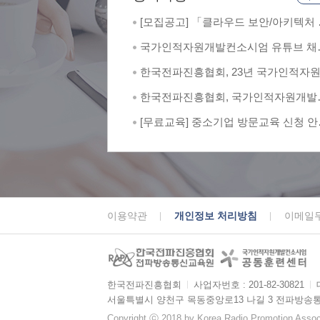
[모집공고] 「클라우드 보안/아키텍처 
문가 양성 과정」 교육생 모집
국가인적자원개발컨소시엄 유튜브 채
한국전파진흥협회 소개 영상
한국전파진흥협회, 23년 국가인적자
발컨소시엄 최우수훈련기관 및 최우
한국전파진흥협회, 국가인적자원개발
례 2관왕
소시엄서 최우수 공동훈련센터 선정
[무료교육] 중소기업 방문교육 신청 안
(상시모집)
이용약관
개인정보 처리방침
이메일
한국전파진흥협회
ㅣ
사업자번호 : 201-82-30821
ㅣ
서울특별시 양천구 목동중앙로13 나길 3 전파방송
Copyright ⓒ 2018 by Korea Radio Promotion Associa