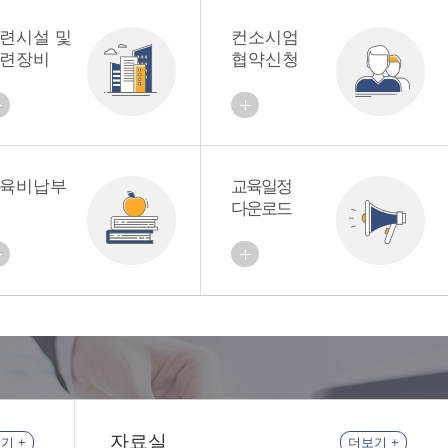
련시설 및
컨소시엄
련장비
협약신청
육비납부
교육일정
다운로드
자료실
기 +
더보기 +