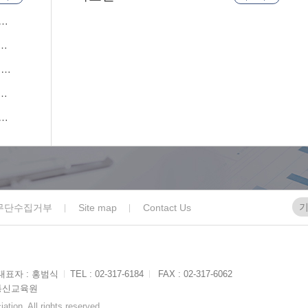
전
널
원개
수사
컨
내
무단수집거부
Site map
Contact Us
대표자 : 홍범식
ㅣ
TEL : 02-317-6184
ㅣ
FAX : 02-317-6062
통신교육원
tion. All rights reserved