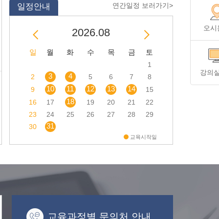
연간일정 보러가기>
일정안내
오시
2026.08
일
월
화
수
목
금
토
1
강의
3
4
2
5
6
7
8
10
11
12
13
14
9
15
18
16
17
19
20
21
22
23
24
25
26
27
28
29
31
30
교육시작일
교육과정별 문의처 안내