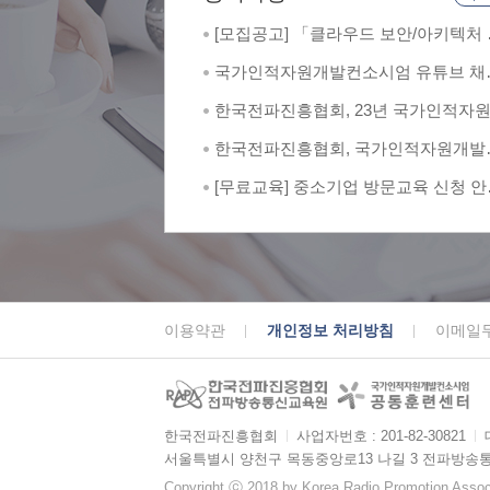
[모집공고] 「클라우드 보안/아키텍처 
문가 양성 과정」 교육생 모집
국가인적자원개발컨소시엄 유튜브 채
한국전파진흥협회 소개 영상
한국전파진흥협회, 23년 국가인적자
발컨소시엄 최우수훈련기관 및 최우
한국전파진흥협회, 국가인적자원개발
례 2관왕
소시엄서 최우수 공동훈련센터 선정
[무료교육] 중소기업 방문교육 신청 안
(상시모집)
이용약관
개인정보 처리방침
이메일
한국전파진흥협회
ㅣ
사업자번호 : 201-82-30821
ㅣ
서울특별시 양천구 목동중앙로13 나길 3 전파방송
Copyright ⓒ 2018 by Korea Radio Promotion Associa