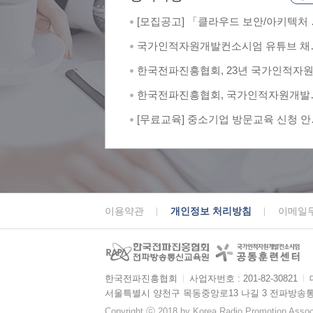
[모집공고] 「클라우드 보안/아키텍처 
문가 양성 과정」 교육생 모집
국가인적자원개발컨소시엄 유튜브 채
한국전파진흥협회 소개 영상
한국전파진흥협회, 23년 국가인적자
발컨소시엄 최우수훈련기관 및 최우
한국전파진흥협회, 국가인적자원개발
례 2관왕
소시엄서 최우수 공동훈련센터 선정
[무료교육] 중소기업 방문교육 신청 안
(상시모집)
이용약관
개인정보 처리방침
이메일
한국전파진흥협회
ㅣ
사업자번호 : 201-82-30821
ㅣ
서울특별시 양천구 목동중앙로13 나길 3 전파방송
Copyright ⓒ 2018 by Korea Radio Promotion Associa