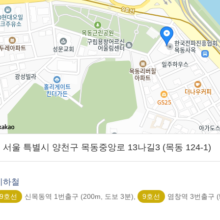
01] 서울 특별시 양천구 목동중앙로 13나길3 (목동 124-1)
지하철
9호선
신목동역 1번출구 (200m, 도보 3분),
9호선
염창역 3번출구 (5