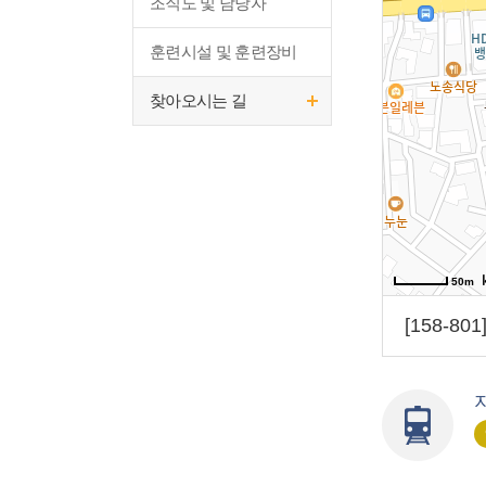
조직도 및 담당자
훈련시설 및 훈련장비
찾아오시는 길
50m
[158-8