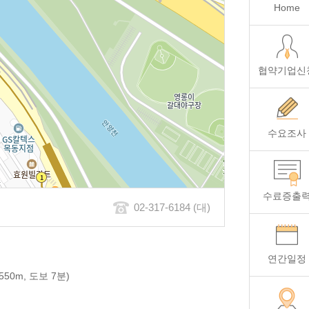
Home
협약기업신
수요조사
수료증출
02-317-6184 (대)
연간일정
50m, 도보 7분)