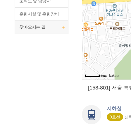
조직도 및 담당자
훈련시설 및 훈련장비
찾아오시는 길
50m
[158-801] 서울
지하철
9호선
신목