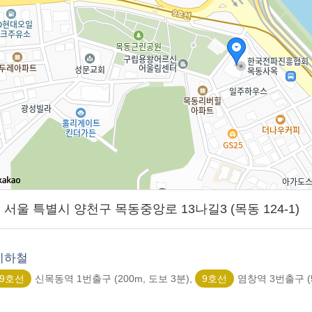
01] 서울 특별시 양천구 목동중앙로 13나길3 (목동 124-1)
지하철
9호선
신목동역 1번출구 (200m, 도보 3분),
9호선
염창역 3번출구 (5