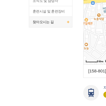
조직도 및 담당자
훈련시설 및 훈련장비
찾아오시는 길
50m
[158-8