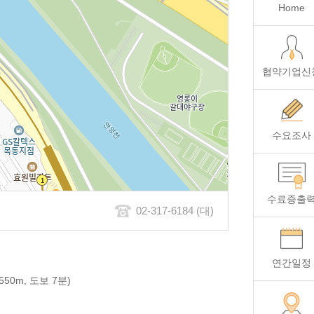
Home
협약기업신
수요조사
수료증출
02-317-6184 (대)
연간일정
50m, 도보 7분)