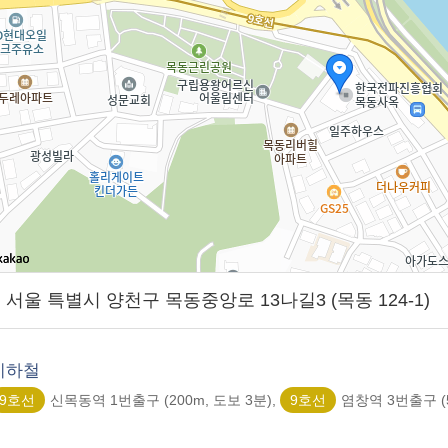
01] 서울 특별시 양천구 목동중앙로 13나길3 (목동 124-1)
지하철
9호선
신목동역 1번출구 (200m, 도보 3분),
9호선
염창역 3번출구 (5