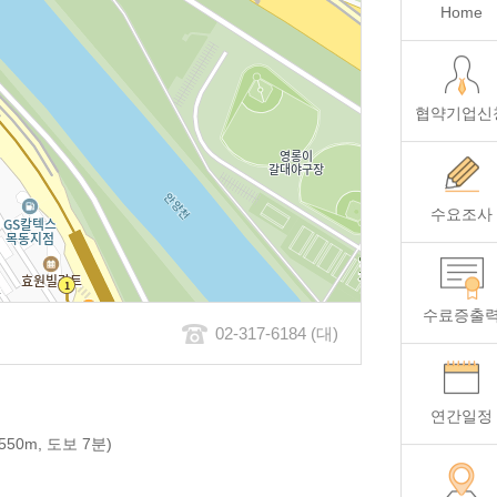
Home
협약기업신
수요조사
수료증출
02-317-6184 (대)
연간일정
50m, 도보 7분)