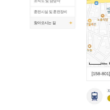
조직도 및 담당자
훈련시설 및 훈련장비
찾아오시는 길
50m
[158-8