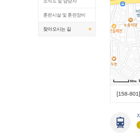
조직도 및 담당자
훈련시설 및 훈련장비
찾아오시는 길
50m
[158-8