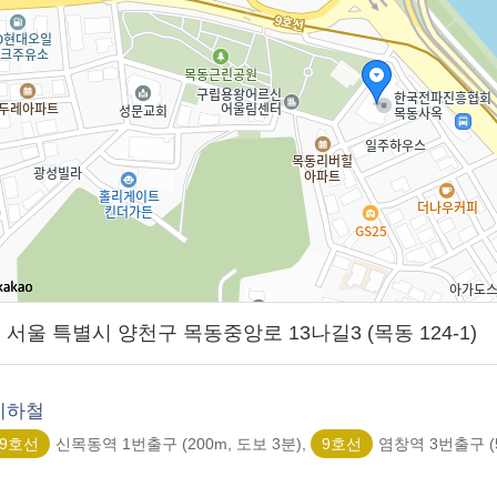
01] 서울 특별시 양천구 목동중앙로 13나길3 (목동 124-1)
지하철
9호선
신목동역 1번출구 (200m, 도보 3분),
9호선
염창역 3번출구 (5