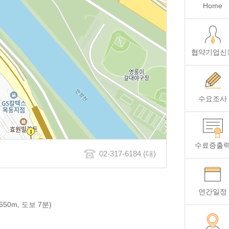
Home
협약기업신
수요조사
수료증출
02-317-6184 (대)
연간일정
50m, 도보 7분)