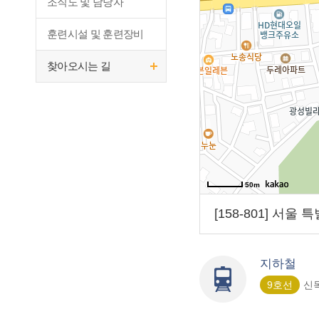
조직도 및 담당자
훈련시설 및 훈련장비
찾아오시는 길
50m
[158-801] 서울
지하철
9호선
신목