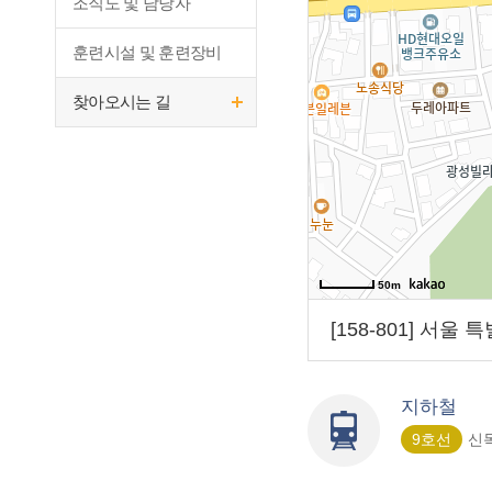
조직도 및 담당자
훈련시설 및 훈련장비
찾아오시는 길
50m
[158-801] 서울
지하철
9호선
신목