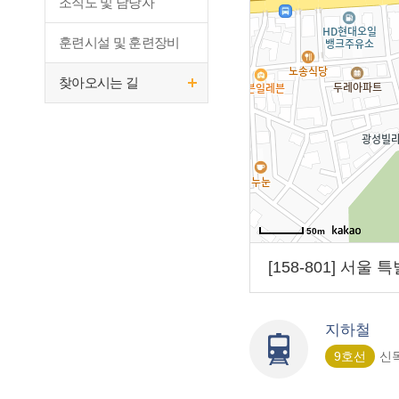
조직도 및 담당자
훈련시설 및 훈련장비
찾아오시는 길
50m
[158-801] 서울
지하철
9호선
신목