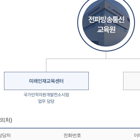
의처)
담당처
전화번호
이