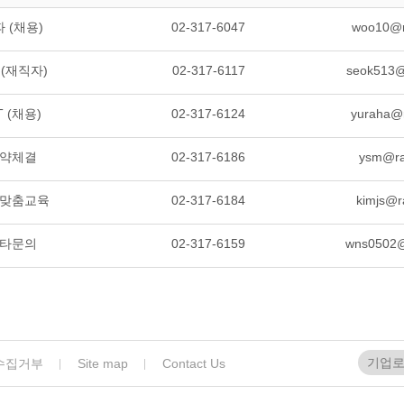
 (채용)
02-317-6047
woo10@r
 (재직자)
02-317-6117
seok513@
T (채용)
02-317-6124
yuraha@r
약체결
02-317-6186
ysm@ra
맞춤교육
02-317-6184
kimjs@r
타문의
02-317-6159
wns0502@
기업
수집거부
Site map
Contact Us