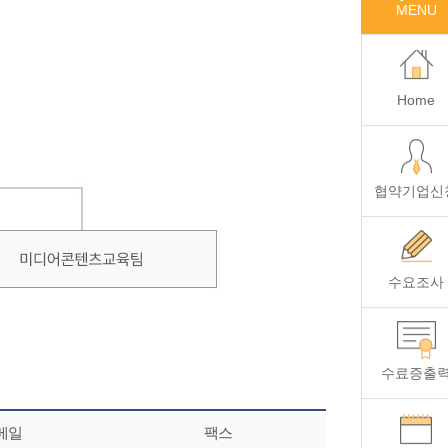
MENU
Home
협약기업신
수요조사
수료증출
메일
팩스