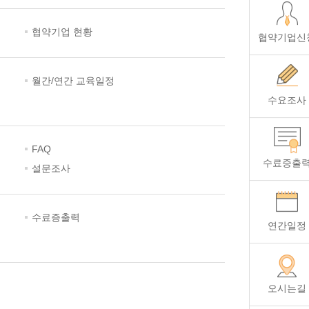
협약기업 현황
협약기업신
월간/연간 교육일정
수요조사
FAQ
수료증출
설문조사
수료증출력
연간일정
오시는길