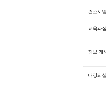
컨소시엄
교육과정
정보 게
내강의