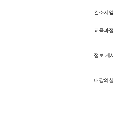
컨소시엄
교육과정
정보 게
내강의