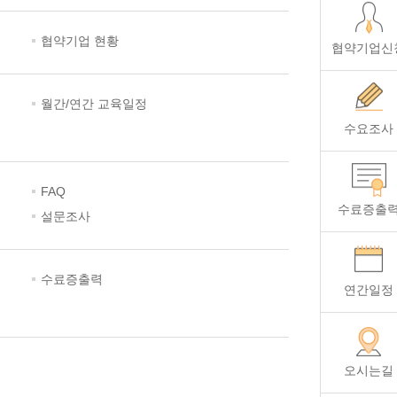
협약기업 현황
협약기업신
월간/연간 교육일정
수요조사
FAQ
수료증출
설문조사
수료증출력
연간일정
오시는길