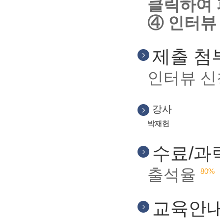
클릭하여 
④ 인터뷰
제출 첨
인터뷰 신
강사
박재헌
수료/과
출석율
80%
교육안내