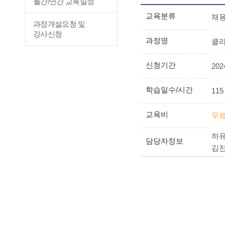
월간/연간 교육일정
교육분류
채
과정개설요청 및
강사신청
과정명
클라
신청기간
2024
학습일수/시간
115
교육비
무
하유라
담당자정보
김진석