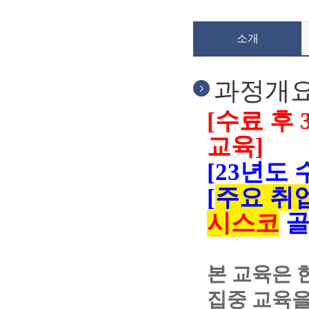
소개
과정개
[수료 후
교육]
[
23년도 
[
주요 취
시스코
골
본 교육은 
집중 교육을