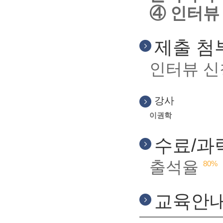
④ 인터뷰
제출 첨
인터뷰 신
강사
이권학
수료/과
출석율
80%
교육안내