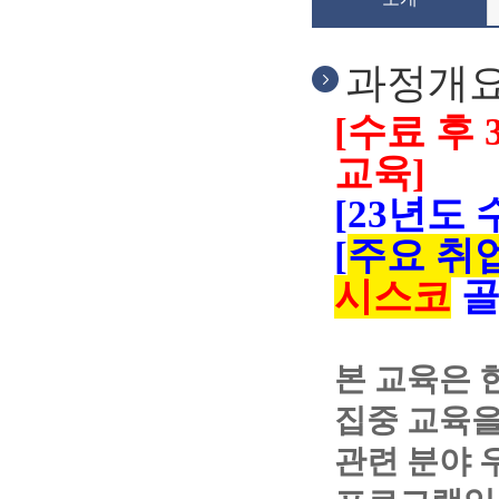
과정개
[수료 후
교육]
[
23년도 
[
주요 취
시스코
골
본 교육은 
집중 교육을
관련 분야