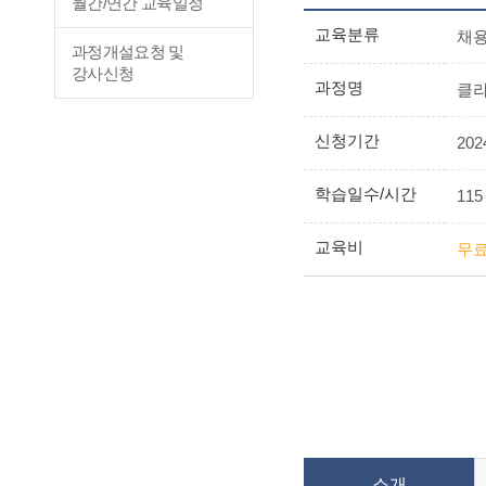
월간/연간 교육일정
교육분류
채
과정개설요청 및
강사신청
과정명
클라
신청기간
2024
학습일수/시간
115
교육비
무
소개